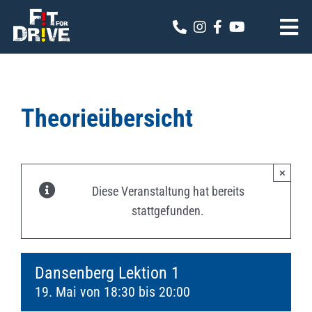
Zum
Inhalt
Tog
springen
Nav
Fit for Drive
Theoriekalender
Theorieübersicht
Online Anmeldung
×
Kontakt
Diese Veranstaltung hat bereits
stattgefunden.
Dansenberg Lektion 1
19. Mai von 18:30
bis
20:00