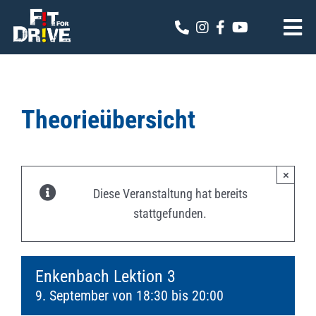
Zum
Inhalt
Tog
springen
Nav
Fit for Drive
Theoriekalender
Theorieübersicht
Online Anmeldung
×
Kontakt
Diese Veranstaltung hat bereits
stattgefunden.
Enkenbach Lektion 3
9. September von 18:30
bis
20:00