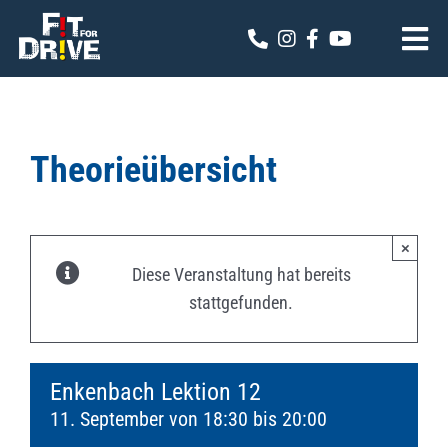
Zum
Inhalt
Tog
springen
Nav
Fit for Drive
Theoriekalender
Theorieübersicht
Online Anmeldung
×
Kontakt
Diese Veranstaltung hat bereits
stattgefunden.
Enkenbach Lektion 12
11. September von 18:30
bis
20:00