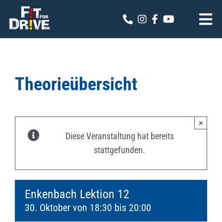
Zum
Inhalt
Tog
springen
Nav
Fit for Drive
Theoriekalender
Theorieübersicht
Online Anmeldung
×
Kontakt
Diese Veranstaltung hat bereits
stattgefunden.
Enkenbach Lektion 12
30. Oktober von 18:30
bis
20:00