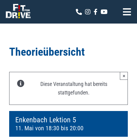
Zum
Inhalt
Tog
springen
Nav
Fit for Drive
Theoriekalender
Theorieübersicht
Online Anmeldung
×
Kontakt
Diese Veranstaltung hat bereits
stattgefunden.
Enkenbach Lektion 5
11. Mai von 18:30
bis
20:00