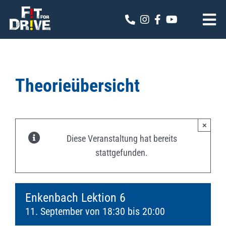
Zum
Inhalt
Tog
springen
Nav
Fit for Drive
Theoriekalender
Theorieübersicht
Online Anmeldung
×
Kontakt
Diese Veranstaltung hat bereits
stattgefunden.
Enkenbach Lektion 6
11. September von 18:30
bis
20:00