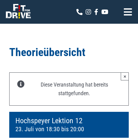
Zum
Inhalt
Tog
springen
Nav
Fit for Drive
Theoriekalender
Theorieübersicht
Online Anmeldung
×
Kontakt
Diese Veranstaltung hat bereits
stattgefunden.
Hochspeyer Lektion 12
23. Juli von 18:30
bis
20:00