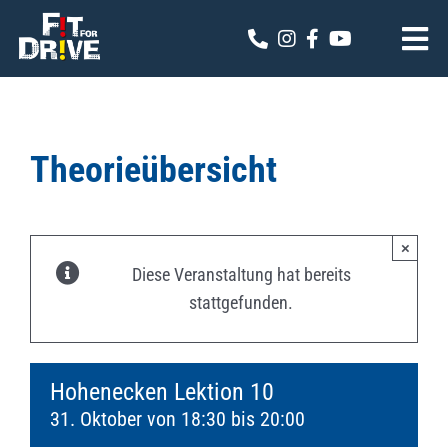
Zum
Inhalt
Tog
springen
Nav
Fit for Drive
Theoriekalender
Theorieübersicht
Online Anmeldung
×
Kontakt
Diese Veranstaltung hat bereits
stattgefunden.
Hohenecken Lektion 10
31. Oktober von 18:30
bis
20:00