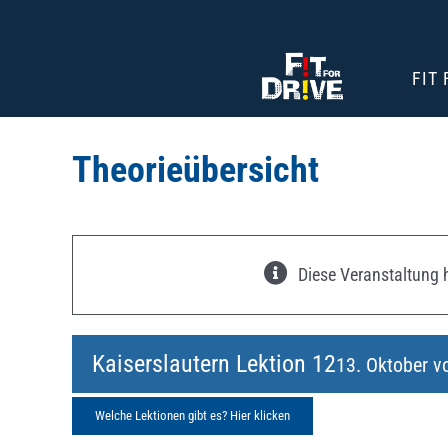
Zum
Inhalt
springen
FIT
Theorieübersicht
Diese Veranstaltung h
Kaiserslautern Lektion 12
13. Oktober v
Welche Lektionen gibt es? Hier klicken