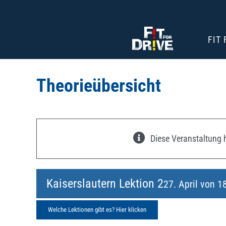
Zum
Inhalt
springen
FIT
Theorieübersicht
Diese Veranstaltung h
Kaiserslautern Lektion 2
27. April von 1
Welche Lektionen gibt es? Hier klicken