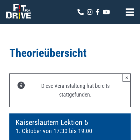
Zum
Inhalt
Tog
springen
Nav
Fit for Drive
Theoriekalender
Theorieübersicht
Online Anmeldung
×
Kontakt
Diese Veranstaltung hat bereits
stattgefunden.
Kaiserslautern Lektion 5
1. Oktober von 17:30
bis
19:00