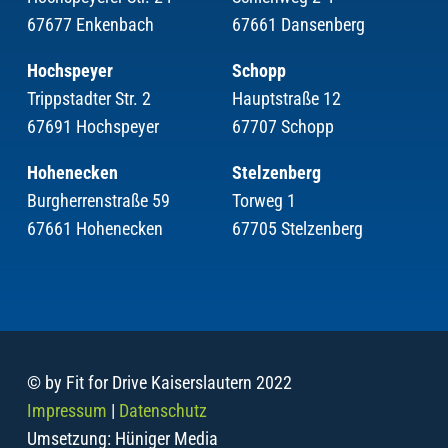
67677 Enkenbach
67661 Dansenberg
Hochspeyer
Schopp
Trippstadter Str. 2
Hauptstraße 12
67691 Hochspeyer
67707 Schopp
Hohenecken
Stelzenberg
Burgherrenstraße 59
Torweg 1
67661 Hohenecken
67705 Stelzenberg
© by Fit for Drive Kaiserslautern 2022
Impressum
|
Datenschutz
Umsetzung: Hüniger Media